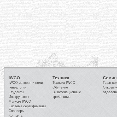
IWCO
Техника
Семин
IWCO история и цели
Техника IWCO
План се
Генеалогия
Обучение
Открыти
Студенты
Экзаменационные
отделен
Инструкторы
требования
Мануал IWCO
Система сертификации
Спонсоры
Контакты