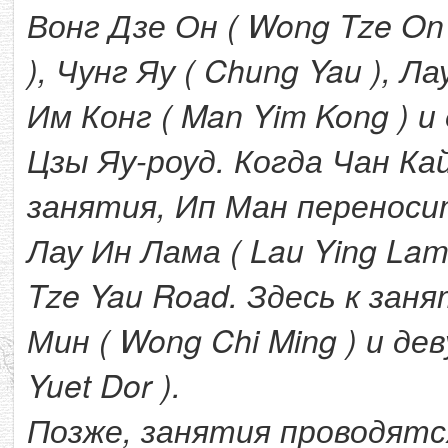
Вонг Дзе Он ( Wong Tze On
), Чунг Яу ( Chung Yau ), Ла
Им Конг ( Man Yim Kong ) и 
Цзы Яу-роуд. Когда Чан К
занятия, Ип Ман переноси
Лау Ин Лама ( Lau Ying Lam
Tze Yau Road. Здесь к за
Мин ( Wong Chi Ming ) и д
Yuet Dor ).
Позже, занятия проводятся 