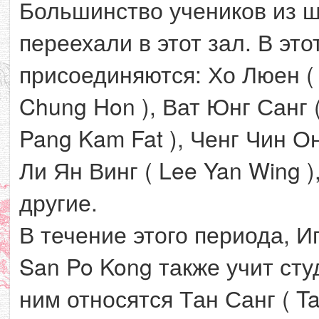
Большинство учеников из шк
переехали в этот зал. В эт
присоединяются: Хо Люен ( 
Chung Hon ), Ват Юнг Санг 
Pang Kam Fat ), Ченг Чин Он
Ли Ян Винг ( Lee Yan Wing )
другие.
В течение этого периода, Ип
San Po Kong также учит сту
ним относятся Тан Санг ( T