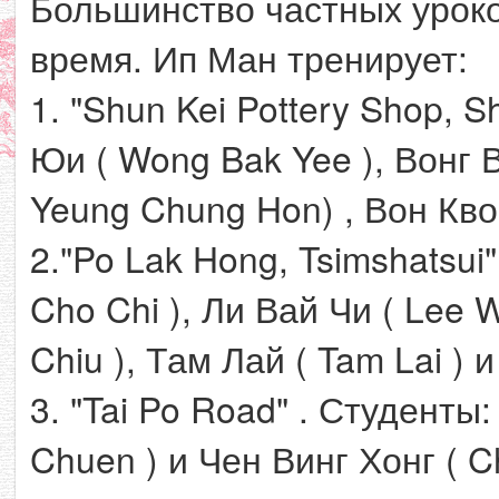
Большинство частных уроко
время. Ип Ман тренирует:
1. "Shun Kei Pottery Shop, 
Юи ( Wong Bak Yee ), Вонг В
Yeung Chung Hon) , Вон Кво
2."Po Lak Hong, Tsimshatsui
Cho Chi ), Ли Вай Чи ( Lee W
Chiu ), Там Лай ( Tam Lai ) и
3. "Tai Po Road" . Студенты
Chuen ) и Чен Винг Хонг ( C