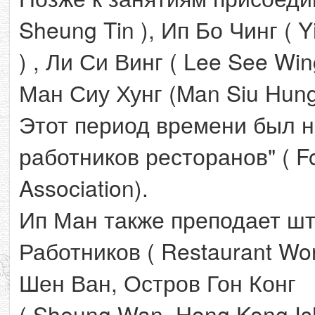
Sheung Tin ), Ип Бо Чинг ( Y
) , Ли Си Винг ( Lee See Win
Ман Сиу Хунг (Man Siu Hung
Этот период времени был н
работников ресторанов" ( Fo
Association).
Ип Ман также преподает ш
Работников ( Restaurant Wo
Шен Ван, Остров Гон Конг
( Sheung Wan, Hong Kong Is