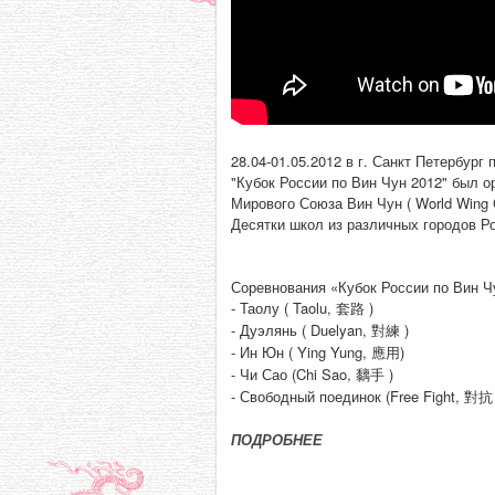
28.04-01.05.2012 в г. Санкт Петербург
"Кубок России по Вин Чун 2012" был 
Мирового Союза Вин Чун ( World Wing C
Десятки школ из различных городов Р
Соревнования «Кубок России по Вин Ч
- Таолу ( Taolu, 套路 )
- Дуэлянь ( Duelyan, 對練 )
- Ин Юн ( Ying Yung, 應用)
- Чи Сао (Chi Sao, 黐手 )
- Свободный поединок (Free Fight, 對抗 
ПОДРОБНЕЕ