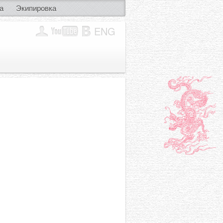
а
Экипировка
ENG