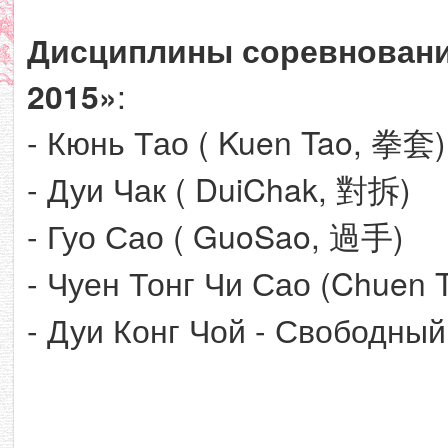
Дисциплины соревновани
2015»
:
- Кюнь Тао ( Kuen Tao, 拳套)
- Дуи Чак ( DuiChak, 對拆)
- Гуо Сао ( GuoSao, 過手)
- Чуен Тонг Чи Сао (Chuen
- Дуи Конг Чой - Свободный