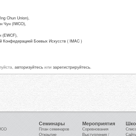
ng Chun Union),
н Чун (IWCO),
н (EWCF),
й Конфедерацией Боевых Искусств ( IMAC )
луйста,
авторизуйтесь
или
зарегистрируйтесь
.
Семинары
Мероприятия
Шк
IWCO
План семинаров
Соревнования
Спис
Открытие
Выступления /
Сайт