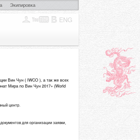
а
Экипировка
ENG
и Вин Чун ( IWCO ), а так же всех
онат Мира по Вин Чун 2017» (World
чный центр.
документов для организации заявки,