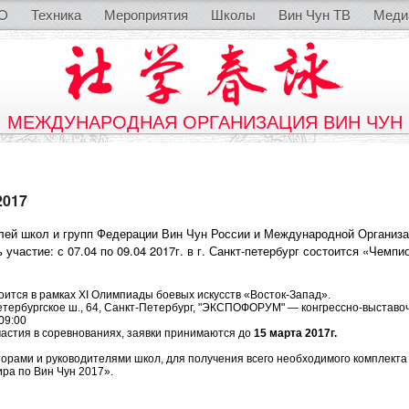
O
Техника
Мероприятия
Школы
Вин Чун ТВ
Меди
МЕЖДУНАРОДНАЯ ОРГАНИЗАЦИЯ ВИН ЧУН
2017
ей школ и групп Федерации Вин Чун России и Международной Организаци
 участие: с
07.04 по 09.04 2017г. в г. Санкт-петербург состоится «Чемпи
ится в рамках XI Олимпиады боевых искусств «Восток-Запад».
Петербургское ш., 64, Санкт-Петербург, "ЭКСПОФОРУМ" — конгрессно-выставо
09:00
частия в соревнованиях, заявки принимаются до
15 марта 2017г.
орами и руководителями школ, для получения всего необходимого комплекта 
ра по Вин Чун 2017».