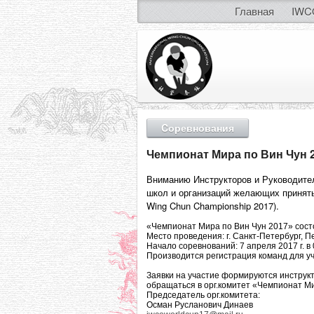
Главная
IWC
Cоревнования
Чемпионат Мира по Вин Чун 
Вниманию Инструкторов и Руководител
школ и организаций желающих принять
Wing Chun Championship 2017).
«Чемпионат Мира по Вин Чун 2017» состо
Место проведения: г. Санкт-Петербург, 
Начало соревнований: 7 апреля 2017 г. в 
Производится регистрация команд для у
Заявки на участие формируются инструкт
обращаться в орг.комитет «Чемпионат Ми
Председатель орг.комитета:
Осман Русланович Динаев