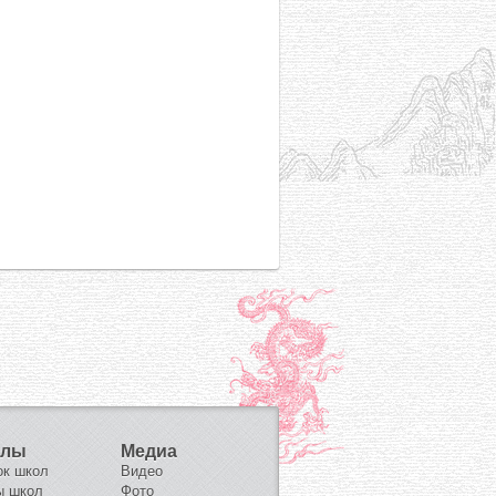
олы
Медиа
ок школ
Видео
ы школ
Фото