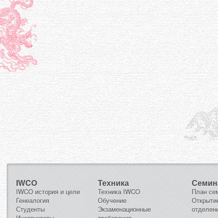
IWCO
Техника
Семин
IWCO история и цели
Техника IWCO
План се
Генеалогия
Обучение
Открыти
Студенты
Экзаменационные
отделен
Инструкторы
требования