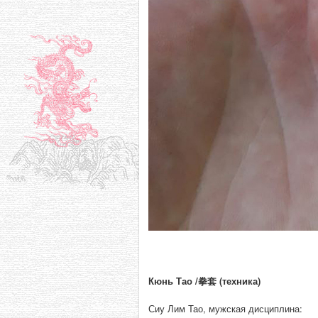
Кюнь Тао /拳套 (техника)
Сиу Лим Тао, мужская дисциплина: