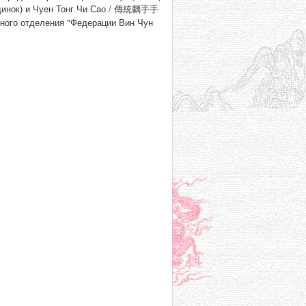
единок) и Чуен Тонг Чи Сао / 傳統黐⼿手
ьного отделения "Федерации Вин Чун