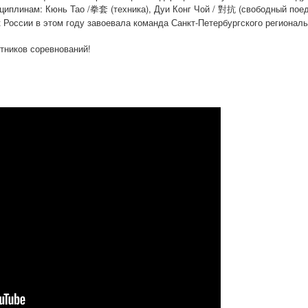
сциплинам: Кюнь Тао /拳套 (техника), Дуи Конг Чой / 對抗 (свободный по
к России в этом году завоевала команда Санкт-Петербургского регионал
тников соревнований!