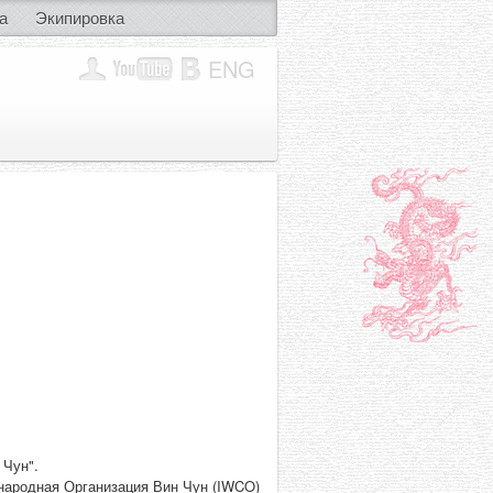
а
Экипировка
ENG
 Чун".
народная Организация Вин Чун (IWCO)