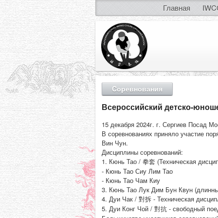
Главная
IWC
Cоревнования
Всероссийский детско-юноше
15 декабря 2024г. г. Сергиев Посад 
В соревнованиях приняло участие поря
Вин Чун.
Дисциплины соревнований:
1. Кюнь Тао / 拳套 (Техническая дисцип
- Кюнь Тао Сиу Лим Тао
- Кюнь Тао Чам Киу
3. Кюнь Тао Лук Дим Бун Квун (длинны
4. Дуи Чак / 對拆 - Техническая дисцип
5. Дуи Конг Чой / 對抗 - свободный пое