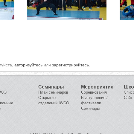
луйста,
авторизуйтесь
или
зарегистрируйтесь
.
Семинары
Мероприятия
Шк
IWCO
План семинаров
Соревнования
Спис
Открытие
Выступления /
Сайт
ционные
отделений IWCO
фестивали
я
Семинары