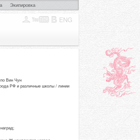
а
Экипировка
ENG
 по Вин Чун
орода РФ и различные школы / линии
наград;