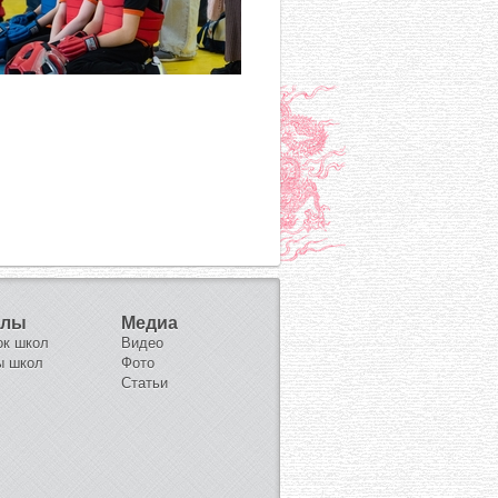
олы
Медиа
ок школ
Видео
ы школ
Фото
Статьи