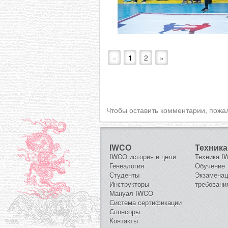
«
1
2
»
Чтобы оставить комментарии, пожа
IWCO
Техника
IWCO история и цели
Техника 
Генеалогия
Обучение
Студенты
Экзамена
Инструкторы
требовани
Мануал IWCO
Система сертификации
Спонсоры
Контакты