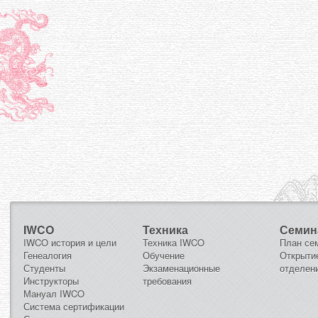
IWCO
Техника
Семин
IWCO история и цели
Техника IWCO
План се
Генеалогия
Обучение
Открыти
Студенты
Экзаменационные
отделен
Инструкторы
требования
Мануал IWCO
Система сертификации